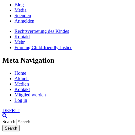
Blog
Media
Spenden
Anmelden
Rechtsvertretung des Kindes
Kontakt
Mehr
Framing Child-friendly Justice
Meta Navigation
Home
Aktuell
Medien
Kontakt
Mitglied werden
Log in
DE
FR
IT
Search
Search